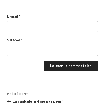
E-mail
*
Site web
Navigation
Article
PRÉCÉDENT
de
précédent
La canicule, même pas peur !
l’article