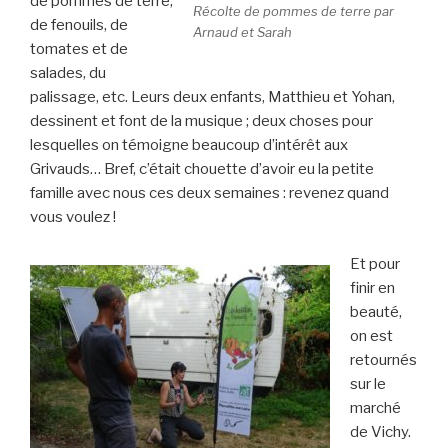
de pommes de terre,
Récolte de pommes de terre par
de fenouils, de
Arnaud et Sarah
tomates et de
salades, du
palissage, etc. Leurs deux enfants, Matthieu et Yohan,
dessinent et font de la musique ; deux choses pour
lesquelles on témoigne beaucoup d’intérêt aux
Grivauds… Bref, c’était chouette d’avoir eu la petite
famille avec nous ces deux semaines : revenez quand
vous voulez !
Et pour
finir en
beauté,
on est
retournés
sur le
marché
de Vichy.