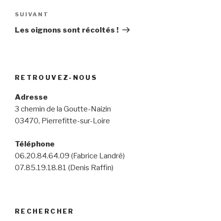
Article
SUIVANT
suivant
Les oignons sont récoltés !
RETROUVEZ-NOUS
Adresse
3 chemin de la Goutte-Naizin
03470, Pierrefitte-sur-Loire
Téléphone
06.20.84.64.09 (Fabrice Landré)
07.85.19.18.81 (Denis Raffin)
RECHERCHER