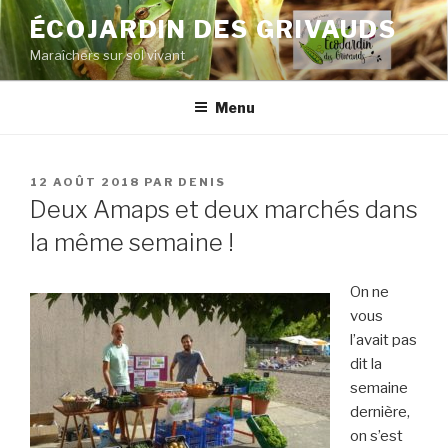
Aller
ÉCOJARDIN DES GRIVAUDS
au
Maraîchers sur sol vivant
contenu
principal
Menu
PUBLIÉ
12 AOÛT 2018
PAR
DENIS
LE
Deux Amaps et deux marchés dans
la même semaine !
On ne
vous
l’avait pas
dit la
semaine
dernière,
on s’est