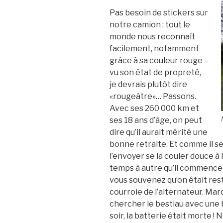
Pas besoin de stickers sur
notre camion : tout le
monde nous reconnaît
facilement, notamment
grâce à sa couleur rouge –
vu son état de propreté,
je devrais plutôt dire
«rougeâtre»… Passons.
Avec ses 260 000 km et
ses 18 ans d’âge, on peut
dire qu’il aurait mérité une
bonne retraite. Et comme il se
l’envoyer se la couler douce à l
temps à autre qu’il commence 
vous souvenez qu’on était rest
courroie de l’alternateur. Mardi
chercher le bestiau avec une 
soir, la batterie était morte !