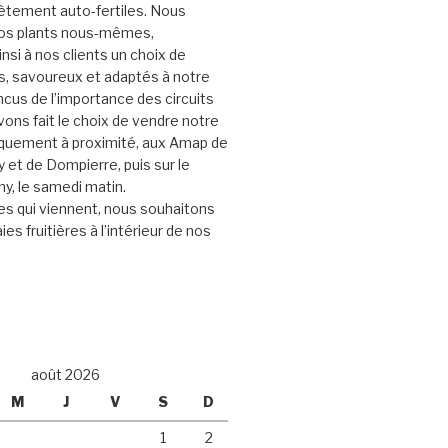
ètement auto-fertiles. Nous
nos plants nous-mêmes,
nsi à nos clients un choix de
s, savoureux et adaptés à notre
ncus de l’importance des circuits
vons fait le choix de vendre notre
iquement à proximité, aux Amap de
et de Dompierre, puis sur le
y, le samedi matin.
s qui viennent, nous souhaitons
ies fruitières à l’intérieur de nos
août 2026
M
J
V
S
D
1
2