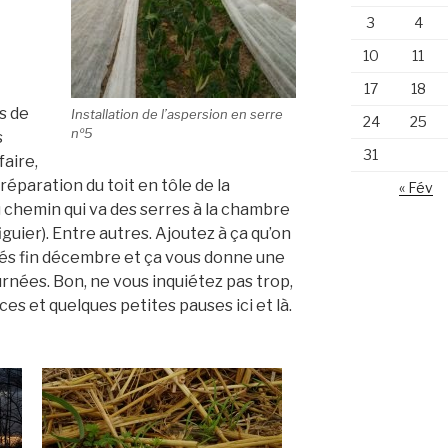
3
4
10
11
17
18
s de
Installation de l’aspersion en serre
24
25
nº5
s
31
faire,
a réparation du toit en tôle de la
« Fév
u chemin qui va des serres à la chambre
figuier). Entre autres. Ajoutez à ça qu’on
és fin décembre et ça vous donne une
rnées. Bon, ne vous inquiétez pas trop,
es et quelques petites pauses ici et là.