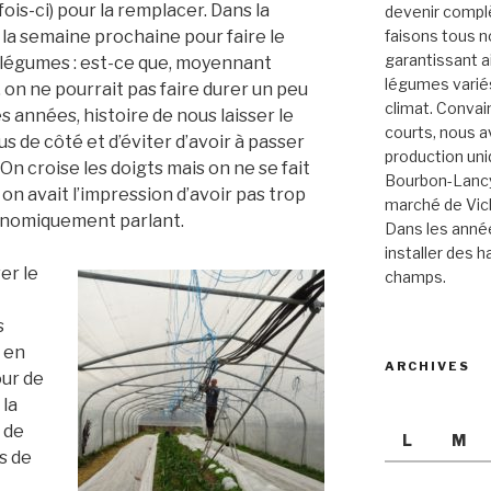
ois-ci) pour la remplacer. Dans la
devenir compl
 la semaine prochaine pour faire le
faisons tous 
garantissant ai
-légumes : est-ce que, moyennant
légumes varié
on ne pourrait pas faire durer un peu
climat. Convai
s années, histoire de nous laisser le
courts, nous a
 de côté et d’éviter d’avoir à passer
production un
On croise les doigts mais on ne se fait
Bourbon-Lancy 
on avait l’impression d’avoir pas trop
marché de Vich
onomiquement parlant.
Dans les année
installer des ha
er le
champs.
s
 en
ARCHIVES
our de
 la
 de
L
M
s de