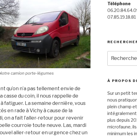
Téléphone
06.20.84.64.09
07.85.19.18.81 
RECHERCHE
Recherche
pour
:
Notre camion porte-légumes
À PROPOS D
nt qu’on n’a pas tellement envie de
Sur un petit te
a casse du coin, il nous rappelle de
nous pratiquo
à fatiguer. La semaine dernière, vous
plein champ et
és en rade à Vichy à cause de la
intégralement p
, on a fait l’aller-retour pour revenir
plus depuis 20
belle courroie toute neuve. Las, mardi
microfaune, il
 Nouvel aller-retour en urgence chez un
minimum les in