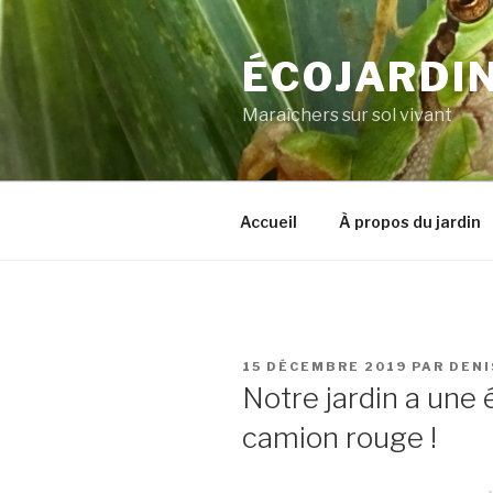
Aller
au
ÉCOJARDIN
contenu
principal
Maraîchers sur sol vivant
Accueil
À propos du jardin
PUBLIÉ
15 DÉCEMBRE 2019
PAR
DENI
LE
Notre jardin a une 
camion rouge !