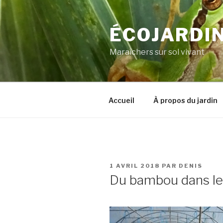
Aller
au
ÉCOJARDIN
contenu
principal
Maraîchers sur sol vivant
Accueil
À propos du jardin
PUBLIÉ
1 AVRIL 2018
PAR
DENIS
LE
Du bambou dans les 