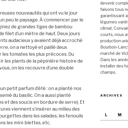
devenir compl
faisons tous 
reuses nouveautés qui ont vu le jour
garantissant ai
 un peu le paysage. À commencer par le
légumes varié
maginez de grandes tiges de bambou
climat. Convai
 filet d’un mètre de haut. Deux jours
courts, nous a
nts audacieux y avaient déjà accroché
production un
erre, on a nettoyé et paillé deux
Bourbon-Lancy 
marché de Vich
r les tomates les plus précoces. Du
Dans les année
ir les plants de la pépinière histoire de
installer des ha
vous, on les recouvre d’une double
champs.
n petit parfum d’été : on a planté nos
emé du basilic. On a aussi planté
ARCHIVES
s et des soucis en bordure de serre). Et
ures viennent s’insérer au milieu des
L
M
courgettes dans les salades, les fenouils
ns les mini-blettes, etc.