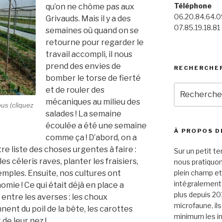
Téléphone
qu’on ne chôme pas aux
06.20.84.64.09
Grivauds. Mais il y a des
07.85.19.18.81 
semaines où quand on se
retourne pour regarder le
travail accompli, il nous
prend des envies de
RECHERCHE
bomber le torse de fierté
Recherche
et de rouler des
pour
mécaniques au milieu des
ous (cliquez
:
salades ! La semaine
écoulée a été une semaine
À PROPOS D
comme ça ! D’abord, on a
re liste des choses urgentes à faire :
Sur un petit te
les céleris raves, planter les fraisiers,
nous pratiquo
emples. Ensuite, nos cultures ont
plein champ et
intégralement p
ie ! Ce qui était déjà en place a
plus depuis 20
sé entre les averses : les choux
microfaune, il
nent du poil de la bête, les carottes
minimum les in
de leur nez !