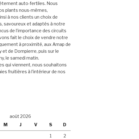
ètement auto-fertiles. Nous
nos plants nous-mêmes,
nsi à nos clients un choix de
s, savoureux et adaptés à notre
ncus de l’importance des circuits
vons fait le choix de vendre notre
iquement à proximité, aux Amap de
et de Dompierre, puis sur le
y, le samedi matin.
s qui viennent, nous souhaitons
ies fruitières à l’intérieur de nos
août 2026
M
J
V
S
D
1
2