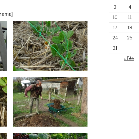
3
4
orama]
10
11
17
18
24
25
31
« Fév