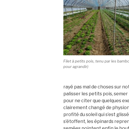
Filet à petits pois, tenu par les bamb
pour agrandir)
rayé pas mal de choses sur not
palisser les petits pois, semer 
pour ne citer que quelques ex
clairement changé de physionom
profité du soleil qui s’est glis
s’étoffent, les épinards repren
semées pointent enfin le bout 