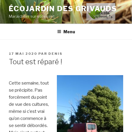
Aller
ÉCOJARDIN DES GRIVAUDS
au
Maraîchers sur sol vivant
contenu
principal
Menu
PUBLIÉ
17 MAI 2020
PAR
DENIS
LE
Tout est réparé !
Cette semaine, tout
se précipite. Pas
forcément du point
de vue des cultures,
même si c’est vrai
qu’on commence à
se sentir débordés.