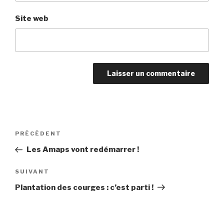
Site web
Navigation
Article
PRÉCÉDENT
de
précédent
Les Amaps vont redémarrer !
l’article
Article
SUIVANT
suivant
Plantation des courges : c’est parti !