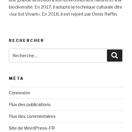
une grande attention à son environnement naturel et à la
biodiversité. En 2017, il adopte la technique culturale dite
«sur Sol Vivant». En 2018, il est rejoint par Denis Raffin.
RECHERCHER
Recherche
Reche
pour
:
MÉTA
Connexion
Flux des publications
Flux des commentaires
Site de WordPress-FR