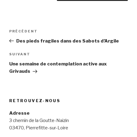
Navigation
Article
PRÉCÉDENT
de
précédent
Des pieds fragiles dans des Sabots d’Argile
l’article
Article
SUIVANT
suivant
Une semaine de contemplation active aux
Grivauds
RETROUVEZ-NOUS
Adresse
3 chemin de la Goutte-Naizin
03470, Pierrefitte-sur-Loire