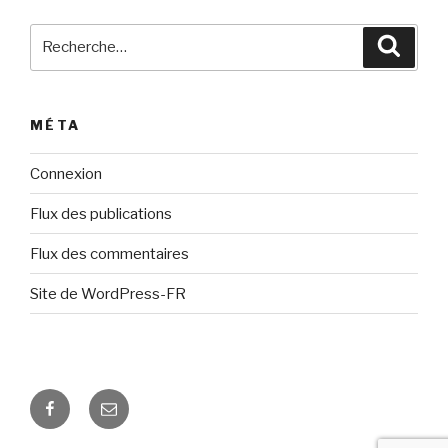
Recherche
Reche
pour
:
MÉTA
Connexion
Flux des publications
Flux des commentaires
Site de WordPress-FR
Notre
Contactez
page
nous