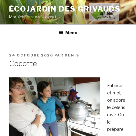
Aller
ÉCOJARDIN DES GRIVAUDS
au
Maraîchers sur sol vivant
contenu
principal
Menu
PUBLIÉ
24 OCTOBRE 2020
PAR
DENIS
LE
Cocotte
Fabrice
et moi,
on adore
le céleris
rave. On
le
prépare