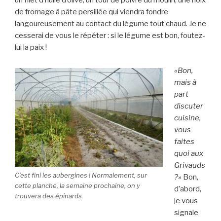
un filet d’huile d’olive, un tour de poivre du moulin, une noix
de fromage à pâte persillée qui viendra fondre
langoureusement au contact du légume tout chaud. Je ne
cesserai de vous le répéter : si le légume est bon, foutez-
lui la paix !
«Bon,
mais à
part
discuter
cuisine,
vous
faites
quoi aux
Grivauds
C’est fini les aubergines ! Normalement, sur
?»
Bon,
cette planche, la semaine prochaine, on y
d’abord,
trouvera des épinards.
je vous
signale