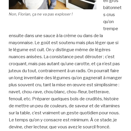
en gros
bâtonnet
Non, Florian, ça ne va pas exploser !
s crus
qu’on
trempe
ensuite dans une sauce à la crème ou dans de la
mayonnaise. Le goût est soutenu mais plus léger que si
le légume est cuit. On y distingue même de légères
nuances anisées. La consistance peut dérouter ; c’est
croquant, mais pas autant qu’une carotte, et ça n’est pas
juteux du tout, contrairement à un radis. On pourrait faire
un long inventaire des légumes qu’on gagnerait à manger
plus souvent cru, tant la mise en œuvre est simplissime :
navet, chou-rave, chou blanc, chou-fleur, betterave,
fenouil, etc. Préparer quelques bols de crudités, histoire
de mettre un peu de couleurs, de saveur et de vitamines
sur la table, c’est vraiment un geste quotidien pour nous.
Le temps qu’on y consacre est minimum. À ce stade, je
devine, cher lecteur, que vous avez le sourcil froncé.