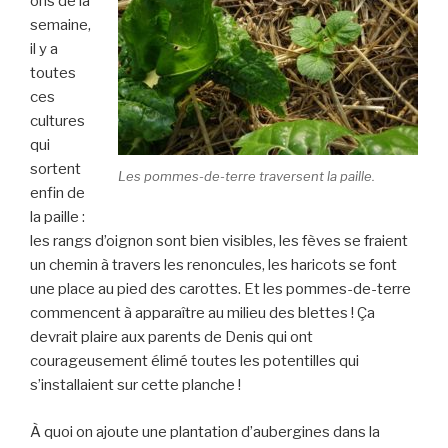
ons de la
semaine,
il y a
toutes
ces
cultures
qui
sortent
Les pommes-de-terre traversent la paille.
enfin de
la paille :
les rangs d’oignon sont bien visibles, les fèves se fraient
un chemin à travers les renoncules, les haricots se font
une place au pied des carottes. Et les pommes-de-terre
commencent à apparaître au milieu des blettes ! Ça
devrait plaire aux parents de Denis qui ont
courageusement élimé toutes les potentilles qui
s’installaient sur cette planche !
À quoi on ajoute une plantation d’aubergines dans la