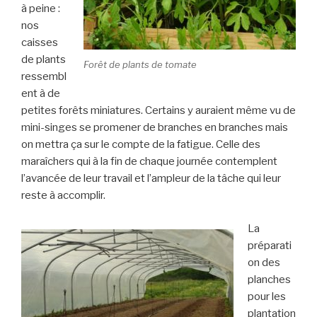
à peine :
nos
caisses
de plants
Forêt de plants de tomate
ressembl
ent à de
petites forêts miniatures. Certains y auraient même vu de
mini-singes se promener de branches en branches mais
on mettra ça sur le compte de la fatigue. Celle des
maraîchers qui à la fin de chaque journée contemplent
l’avancée de leur travail et l’ampleur de la tâche qui leur
reste à accomplir.
La
préparati
on des
planches
pour les
plantation