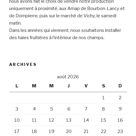
nous avons fait le choix de vendre notre production
uniquement à proximité, aux Amap de Bourbon-Lancy et
de Dompierre, puis sur le marché de Vichy, le samedi
matin.
Dans les années qui viennent, nous souhaitons installer
des haies fruitières à l’intérieur de nos champs.
ARCHIVES
août 2026
L
M
M
J
V
S
D
1
2
3
4
5
6
7
8
9
10
11
12
13
14
15
16
17
18
19
20
21
22
23