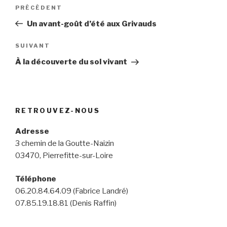
Navigation
Article
PRÉCÉDENT
de
précédent
Un avant-goût d’été aux Grivauds
l’article
Article
SUIVANT
suivant
À la découverte du sol vivant
RETROUVEZ-NOUS
Adresse
3 chemin de la Goutte-Naizin
03470, Pierrefitte-sur-Loire
Téléphone
06.20.84.64.09 (Fabrice Landré)
07.85.19.18.81 (Denis Raffin)