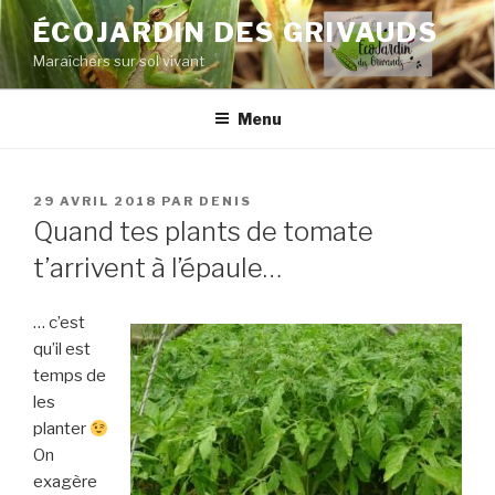
Aller
ÉCOJARDIN DES GRIVAUDS
au
Maraîchers sur sol vivant
contenu
principal
Menu
PUBLIÉ
29 AVRIL 2018
PAR
DENIS
LE
Quand tes plants de tomate
t’arrivent à l’épaule…
… c’est
qu’il est
temps de
les
planter
On
exagère