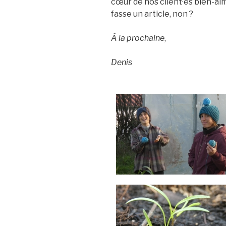
cœur de nos client·es bien-aimé
fasse un article, non ?
À la prochaine
,
Denis