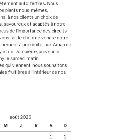
ètement auto-fertiles. Nous
nos plants nous-mêmes,
nsi à nos clients un choix de
s, savoureux et adaptés à notre
ncus de l’importance des circuits
vons fait le choix de vendre notre
iquement à proximité, aux Amap de
et de Dompierre, puis sur le
y, le samedi matin.
s qui viennent, nous souhaitons
ies fruitières à l’intérieur de nos
août 2026
M
J
V
S
D
1
2