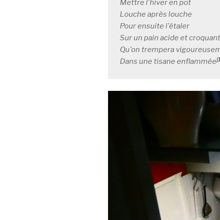
Mettre l'hiver en pot

Louche après louche

Pour ensuite l'étaler

Sur un pain acide et croquant
Qu'on trempera vigoureusem
[
Dans une tisane enflammée