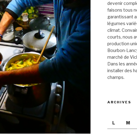
devenir compl
faisons tous 
garantissant ai
légumes varié
climat. Convai
courts, nous a
production un
Bourbon-Lancy 
marché de Vich
Dans les année
installer des ha
champs.
ARCHIVES
L
M