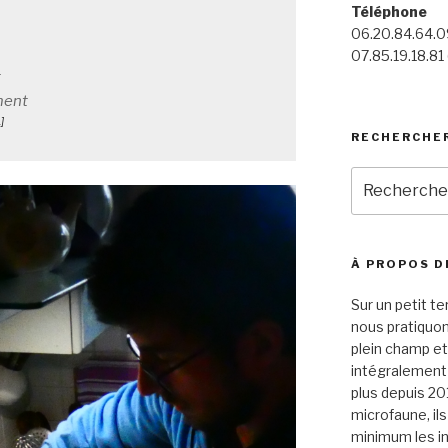
Téléphone
06.20.84.64.09
07.85.19.18.81 


ent

1]
RECHERCHE
Recherche
pour
:
À PROPOS D
Sur un petit te
nous pratiquo
plein champ et
intégralement p
plus depuis 20
microfaune, il
minimum les in