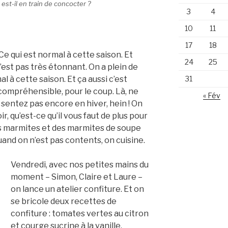
st-il en train de concocter ?
3
4
10
11
17
18
Ce qui est normal à cette saison. Et
24
25
 n’est pas très étonnant. On a plein de
al à cette saison. Et ça aussi c’est
31
incompréhensible, pour le coup. Là, ne
« Fév
sentez pas encore en hiver, hein ! On
ir, qu’est-ce qu’il vous faut de plus pour
des marmites et des marmites de soupe
uand on n’est pas contents, on cuisine.
Vendredi, avec nos petites mains du
moment – Simon, Claire et Laure –
on lance un atelier confiture. Et on
se bricole deux recettes de
confiture : tomates vertes au citron
et courge sucrine à la vanille.