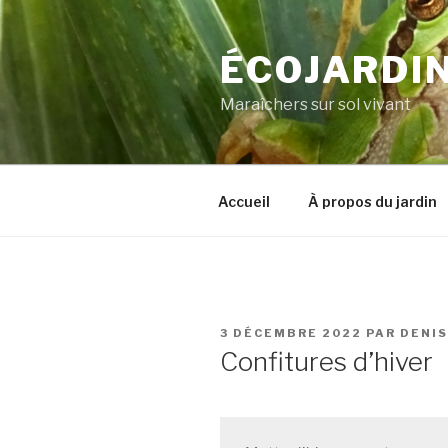
Aller
au
ÉCOJARDIN
contenu
principal
Maraîchers sur sol vivant
Accueil
À propos du jardin
PUBLIÉ
3 DÉCEMBRE 2022
PAR
DENIS
LE
Confitures d’hiver