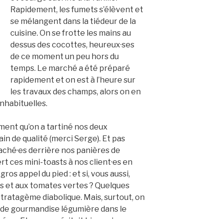
Rapidement, les fumets s’élèvent et
se mélangent dans la tiédeur de la
cuisine. On se frotte les mains au
dessus des cocottes, heureux·ses
de ce moment un peu hors du
temps. Le marché a été préparé
rapidement et on est à l’heure sur
les travaux des champs, alors on en
inhabituelles.
ment qu’on a tartiné nos deux
in de qualité (merci Serge). Et pas
caché·es derrière nos panières de
rt ces mini-toasts à nos client·es en
ros appel du pied : et si, vous aussi,
es et aux tomates vertes ? Quelques
stratagème diabolique. Mais, surtout, on
es de gourmandise légumière dans le