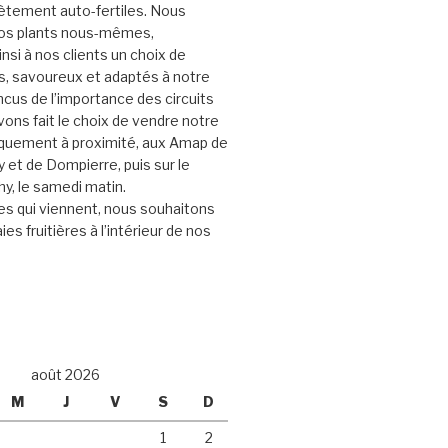
ètement auto-fertiles. Nous
nos plants nous-mêmes,
nsi à nos clients un choix de
s, savoureux et adaptés à notre
ncus de l’importance des circuits
vons fait le choix de vendre notre
iquement à proximité, aux Amap de
et de Dompierre, puis sur le
y, le samedi matin.
s qui viennent, nous souhaitons
ies fruitières à l’intérieur de nos
août 2026
M
J
V
S
D
1
2