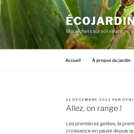
Aller
au
ÉCOJARDIN
contenu
principal
Maraîchers sur sol vivant
Accueil
À propos du jardin
PUBLIÉ
11 DÉCEMBRE 2022
PAR
DENI
LE
Allez, on range !
Les premières gelées, la prem
croissance en pause depuis qu