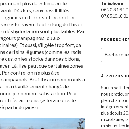
Téléphone
s prennent plus de volume ou de
06.20.84.64.09
enir. Dès lors, deux possibilités
07.85.19.18.81 
es légumes en terre, soit les rentrer.
va rester vivant tout le long de l’hiver.
de déshydratation sont plus faibles. Par
avageurs (campagnols) ou aux
RECHERCHE
res). Et aussi, s’il gèle trop fort, ça
Recherche
ns certains légumes (comme les radis
pour
me cas, on les stocke dans des bidons,
:
aver. Là, il se peut que certaines zones
. Par contre, on n’a plus à se
À PROPOS D
campagnols. Bref, il y a un compromis à
s, on a régulièrement changé de
Sur un petit te
donne pleinement satisfaction. Pour
nous pratiquo
rentrés : au moins, ça fera moins de
plein champ et
intégralement p
à partir de janvier.
plus depuis 20
microfaune, il
minimum les in