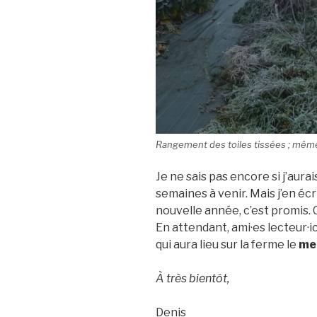
Rangement des toiles tissées ; même d
Je ne sais pas encore si j’aurai
semaines à venir. Mais j’en éc
nouvelle année, c’est promis. 
En attendant, ami·es lecteur·i
qui aura lieu sur la ferme le
me
À très bientôt,
Denis