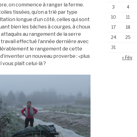
bre, on commence à ranger la ferme.
3
4
oiles tissées, qu’on a trié par type
10
11
cultation longue d’un côté, celles qui sont
guant bien les bâches à courges, à choux
17
18
i attaqués au rangement de la serre
24
25
 travail effectué l’année dernière avec
31
idérablement le rangement de cette
d’inventer un nouveau proverbe : «plus
« Fév
 vous plaît celui-là ?