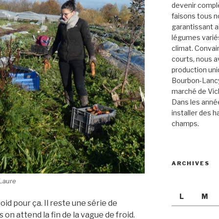
devenir compl
faisons tous 
garantissant ai
légumes varié
climat. Convai
courts, nous a
production un
Bourbon-Lancy 
marché de Vich
Dans les année
installer des ha
champs.
ARCHIVES
 Laure
L
M
roid pour ça. Il reste une série de
on attend la fin de la vague de froid.