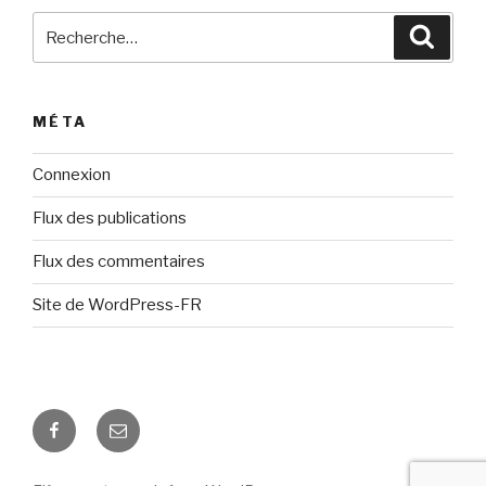
Recherche
Reche
pour
:
MÉTA
Connexion
Flux des publications
Flux des commentaires
Site de WordPress-FR
Notre
Contactez
page
nous
Facebook
par