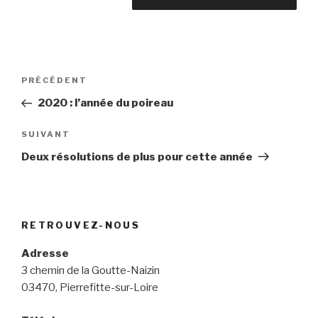
Navigation
Article
PRÉCÉDENT
de
précédent
2020 : l’année du poireau
l’article
Article
SUIVANT
suivant
Deux résolutions de plus pour cette année
RETROUVEZ-NOUS
Adresse
3 chemin de la Goutte-Naizin
03470, Pierrefitte-sur-Loire