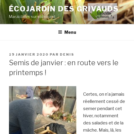
Aller
ÉCOJARDIN DES GRIVAUDS
au
Maraîchers sur sol vivant
contenu
principal
Menu
PUBLIÉ
19 JANVIER 2020
PAR
DENIS
LE
Semis de janvier : en route vers le
printemps !
Certes, on n’a jamais
réellement cessé de
semer pendant cet
hiver, notamment
des salades et de la
mâche. Mais, là, les