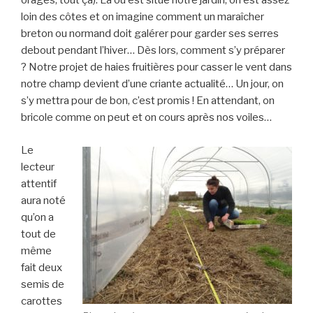
orages, tout ça). Là où est situé notre jardin, on est assez
loin des côtes et on imagine comment un maraîcher
breton ou normand doit galérer pour garder ses serres
debout pendant l’hiver… Dès lors, comment s’y préparer
? Notre projet de haies fruitières pour casser le vent dans
notre champ devient d’une criante actualité… Un jour, on
s’y mettra pour de bon, c’est promis ! En attendant, on
bricole comme on peut et on cours après nos voiles…
Le
lecteur
attentif
aura noté
qu’on a
tout de
même
fait deux
semis de
carottes