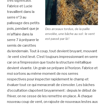
très significatif.
Fabrice et Lucie
travaillent dans la
serre nº3 au
palissage des petits
pois, pendant que je
Des arceaux tordus, de la paille
envolée, une bâche au sol : le vent
m’affaire dans la
est passé par là !
serre 7 à préparer le
semis de carottes
du lendemain. Tout à coup, tout devient bruyant, mouvant
: le vent s’est levé. C’est toujours impressionnant en serre
car on a l’impression que toute la structure métallique
devient vivante. Un grain se prépare à l’horizon. Fabrice et
moi sortons au même moment de nos serres
respectives pour inspecter rapidement le champ et
évaluer tout ce qui menacerait de s’envoler. Les bâches
d’occultation clapotent bruyamment : depuis le début de
l’hiver, on ne cesse de les remettre en place. À chaque
nouveau coup de vent, on rajoute de nouveaux lestes aux