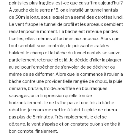
points les plus fragiles, est-ce que ça suffira aujourd’hui ?
À gauche de la serre nº5, on a installé un tunnel nantais
de 50m le long, sous lequel on a semé des carottes lundi.
Le vent frappe le tunnel de profil et les arceaux semblent
résister pour le moment. La bâche est retenue par des
ficelles, elles-mêmes attachées aux arceaux. Alors que
tout semblait sous contrôle, de puissantes rafales
balaient le champ et la bâche du tunnel nantais se sauve,
partiellement retenue ici et là. Je décide d’aller la plaquer
au sol pour l’empêcher de s’envoler, de se déchirer ou
même de se déformer. Alors que je commence à rouler la
bâche contre une providentielle rangée de choux, la pluie
démarre, brutale, froide. Soufflée en bourrasques
sauvages, on a l’impression qu’elle tombe
horizontalement. Je ne traîne pas et une fois la bâche
rabattue, je cours me mettre à l’abri. La pluie ne durera
pas plus de 5 minutes. Très rapidement, le ciel se
dégage, le vent s’apaise et on constate qu’on s’en tire à
bon compte, finalement.