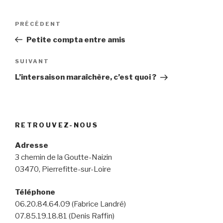
Navigation
Article
PRÉCÉDENT
de
précédent
Petite compta entre amis
l’article
Article
SUIVANT
suivant
L’intersaison maraîchère, c’est quoi ?
RETROUVEZ-NOUS
Adresse
3 chemin de la Goutte-Naizin
03470, Pierrefitte-sur-Loire
Téléphone
06.20.84.64.09 (Fabrice Landré)
07.85.19.18.81 (Denis Raffin)