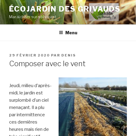
Aller
ÉCOJARDIN DES GRIVAUDS
au
Maraîchers sur sol vivant
contenu
principal
Menu
PUBLIÉ
29 FÉVRIER 2020
PAR
DENIS
LE
Composer avec le vent
Jeudi, milieu d’après-
midi, le jardin est
surplombé d’un ciel
menaçant. Il a plu
par intermittence
ces dernières
heures mais rien de