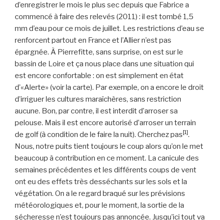
d’enregistrer le mois le plus sec depuis que Fabrice a
commencé à faire des relevés (2011) : il est tombé 1,5
mm d’eau pour ce mois de juillet. Les restrictions d’eau se
renforcent partout en France et l’Allier n’est pas
épargnée. À Pierrefitte, sans surprise, on est sur le
bassin de Loire et ça nous place dans une situation qui
est encore confortable : on est simplement en état
d’«Alerte» (voir la carte). Par exemple, on a encore le droit
d’irriguer les cultures maraîchères, sans restriction
aucune. Bon, par contre, il est interdit d’arroser sa
pelouse. Mais il est encore autorisé d’arroser un terrain
[1]
de golf (à condition de le faire la nuit). Cherchez pas
.
Nous, notre puits tient toujours le coup alors qu’on le met
beaucoup à contribution en ce moment. La canicule des
semaines précédentes et les différents coups de vent
ont eu des effets très desséchants sur les sols et la
végétation. On a le regard braqué sur les prévisions
météorologiques et, pour le moment, la sortie de la
sécheresse n’est toujours pas annoncée. Jusqu’ici tout va