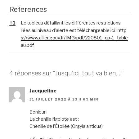
References
References
↑
1
Le tableau détaillant les différentes restrictions
liées au niveau d’alerte est téléchargeable ici :
http
s://www.allier.gouv.fr/IMG/pdf/220801_cp-1_table
au.pdf
4 réponses sur “Jusqu’ici, tout va bien…”
Jacqueline
31 JUILLET 2022 À 13 H 09 MIN
Bonjour !
La chenille rigolote est :
Chenille de l’Étoilée (Orgyia antiqua)