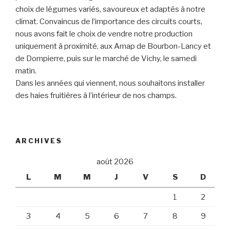
choix de légumes variés, savoureux et adaptés à notre
climat. Convaincus de l’importance des circuits courts,
nous avons fait le choix de vendre notre production
uniquement à proximité, aux Amap de Bourbon-Lancy et
de Dompierre, puis sur le marché de Vichy, le samedi
matin.
Dans les années qui viennent, nous souhaitons installer
des haies fruitières à l’intérieur de nos champs.
ARCHIVES
août 2026
L
M
M
J
V
S
D
1
2
3
4
5
6
7
8
9