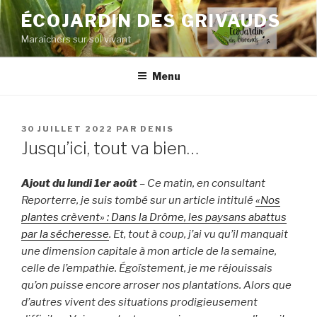
Aller
ÉCOJARDIN DES GRIVAUDS
au
Maraîchers sur sol vivant
contenu
principal
Menu
PUBLIÉ
30 JUILLET 2022
PAR
DENIS
LE
Jusqu’ici, tout va bien…
Ajout du lundi 1er août
– Ce matin, en consultant
Reporterre, je suis tombé sur un article intitulé
«Nos
plantes crèvent» : Dans la Drôme, les paysans abattus
par la sécheresse
. Et, tout à coup, j’ai vu qu’il manquait
une dimension capitale à mon article de la semaine,
celle de l’empathie. Égoïstement, je me réjouissais
qu’on puisse encore arroser nos plantations. Alors que
d’autres vivent des situations prodigieusement