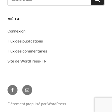
pour
:
MÉTA
Connexion
Flux des publications
Flux des commentaires
Site de WordPress-FR
Notre
Contactez
page
nous
Facebook
par
Fièrement propulsé par WordPress
mail