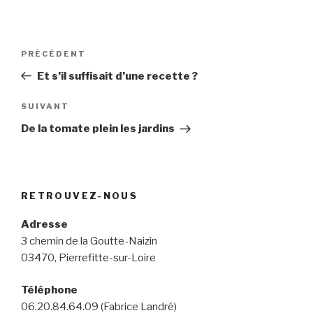
Navigation
Article
PRÉCÉDENT
de
précédent
Et s’il suffisait d’une recette ?
l’article
Article
SUIVANT
suivant
De la tomate plein les jardins
RETROUVEZ-NOUS
Adresse
3 chemin de la Goutte-Naizin
03470, Pierrefitte-sur-Loire
Téléphone
06.20.84.64.09 (Fabrice Landré)