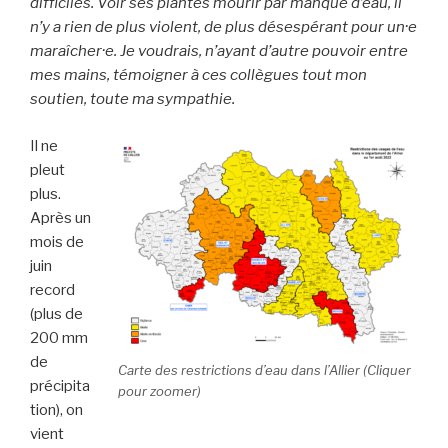
difficiles. Voir ses plantes mourir par manque d’eau, il
n’y a rien de plus violent, de plus désespérant pour un·e
maraîcher·e. Je voudrais, n’ayant d’autre pouvoir entre
mes mains, témoigner à ces collègues tout mon
soutien, toute ma sympathie.
Il ne
pleut
plus.
Après un
mois de
juin
record
(plus de
200 mm
de
Carte des restrictions d’eau dans l’Allier (Cliquer
précipita
pour zoomer)
tion), on
vient