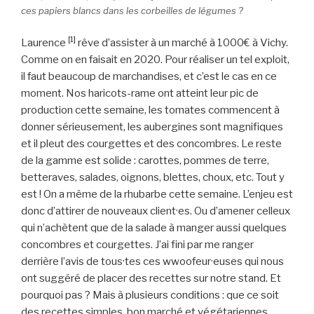
ces papiers blancs dans les corbeilles de légumes ?
[1]
Laurence
rêve d’assister à un marché à 1000€ à Vichy.
Comme on en faisait en 2020. Pour réaliser un tel exploit,
il faut beaucoup de marchandises, et c’est le cas en ce
moment. Nos haricots-rame ont atteint leur pic de
production cette semaine, les tomates commencent à
donner sérieusement, les aubergines sont magnifiques
et il pleut des courgettes et des concombres. Le reste
de la gamme est solide : carottes, pommes de terre,
betteraves, salades, oignons, blettes, choux, etc. Tout y
est ! On a même de la rhubarbe cette semaine. L’enjeu est
donc d’attirer de nouveaux client·es. Ou d’amener celleux
qui n’achètent que de la salade à manger aussi quelques
concombres et courgettes. J’ai fini par me ranger
derrière l’avis de tous·tes ces wwoofeur·euses qui nous
ont suggéré de placer des recettes sur notre stand. Et
pourquoi pas ? Mais à plusieurs conditions : que ce soit
des recettes simples, bon marché et végétariennes.