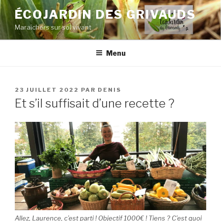
Aller
ÉCOJARDIN DES GRIVAUDS
au
Maraîchers sur sol vivant
contenu
principal
Menu
PUBLIÉ
23 JUILLET 2022
PAR
DENIS
LE
Et s’il suffisait d’une recette ?
Allez, Laurence, c’est parti ! Objectif 1000€ ! Tiens ? C’est quoi