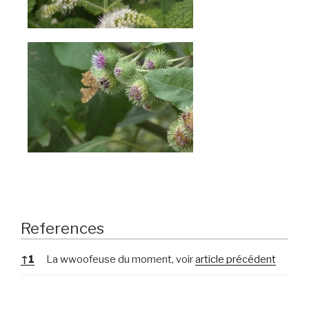
References
References
↑
1
La wwoofeuse du moment, voir
article précédent