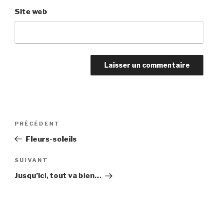
Site web
Navigation
Article
PRÉCÉDENT
de
précédent
Fleurs-soleils
l’article
Article
SUIVANT
suivant
Jusqu’ici, tout va bien…