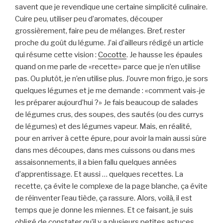
savent que je revendique une certaine simplicité culinaire.
Cuire peu, utiliser peu d’aromates, découper
grossièrement, faire peu de mélanges. Bref, rester
proche du goût du légume. J’ai d’ailleurs rédigé un article
qui résume cette vision :
Cocotte
. Je hausse les épaules
quand on me parle de «recette» parce que je n’en utilise
pas. Ou plutôt, je n’en utilise plus. J’ouvre mon frigo, je sors
quelques légumes et je me demande : «comment vais-je
les préparer aujourd’hui ?» Je fais beaucoup de salades
de légumes crus, des soupes, des sautés (ou des currys
de légumes) et des légumes vapeur. Mais, en réalité,
pour en arriver à cette épure, pour avoir la main aussi sûre
dans mes découpes, dans mes cuissons ou dans mes
assaisonnements, il a bien fallu quelques années
d’apprentissage. Et aussi … quelques recettes. La
recette, ça évite le complexe de la page blanche, ça évite
de réinventer l’eau tiède, ça rassure. Alors, voilà, il est
temps que je donne les miennes. Et ce faisant, je suis
obligé de constater qu’il y a plusieurs petites astuces