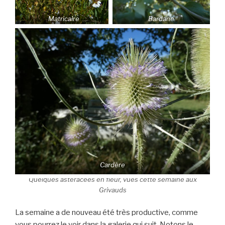
Matricaire
Bardane
Cardère
Quelques astéracées en fleur, vues cette semaine aux
Grivauds
La semaine a de nouveau été très productive, comme
vous pourrez le voir dans la galerie qui suit. Notons le