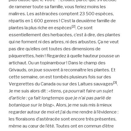
de ramener toute sa famille, vous feriez moins les
malin·es. Les astéracées comptent 23 500 espèces,
répartis en 1 600 genres ! C’est la deuxième famille de
[2]
plantes la plus riche en espèces
. Ce sont
essentiellement des herbacées, c’est à dire, des plantes
qui ne forment ni des arbres, ni des arbustes. Ça ne veut
pas dire qu’elles ont toutes des dimensions de
pâquerettes, hein ! Regardez à quelle hauteur pousse un
artichaut. Ou un topinambour ! Dans le champ des
Grivauds, on joue souvent à reconnaître les plantes. Et
cette semaine, on est tombés plusieurs fois sur des
[3]
Vergerettes du Canada ou sur des Laitues sauvages
.
Je me suis alors dit :
«tiens, ça pourrait faire un sujet
d’article : ça fait longtemps que je n’ai pas parlé de
botanique sur le blog»
. Alors, je me suis mis à mieux
regarder autour de moi et j’ai du me rendre à l’évidence :
les floraisons d’astéracée sont encore très présentes,
même au cœur de l’été. Toutes ont en commun d’être