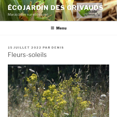
Aller
ÉCOJARDIN DES GRIVAUDS
au
Maraîchers sur sol vivant
contenu
principal
Menu
PUBLIÉ
15 JUILLET 2022
PAR
DENIS
LE
Fleurs-soleils