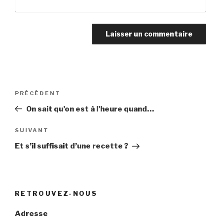
Navigation
Article
PRÉCÉDENT
de
précédent
On sait qu’on est à l’heure quand…
l’article
Article
SUIVANT
suivant
Et s’il suffisait d’une recette ?
RETROUVEZ-NOUS
Adresse