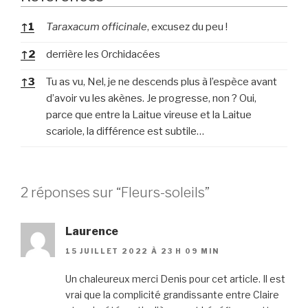
References
↑
1
Taraxacum officinale
, excusez du peu !
↑
2
derrière les Orchidacées
↑
3
Tu as vu, Nel, je ne descends plus à l’espèce avant
d’avoir vu les akènes. Je progresse, non ? Oui,
parce que entre la Laitue vireuse et la Laitue
scariole, la différence est subtile…
2 réponses sur “Fleurs-soleils”
Laurence
15 JUILLET 2022 À 23 H 09 MIN
Un chaleureux merci Denis pour cet article. Il est
vrai que la complicité grandissante entre Claire