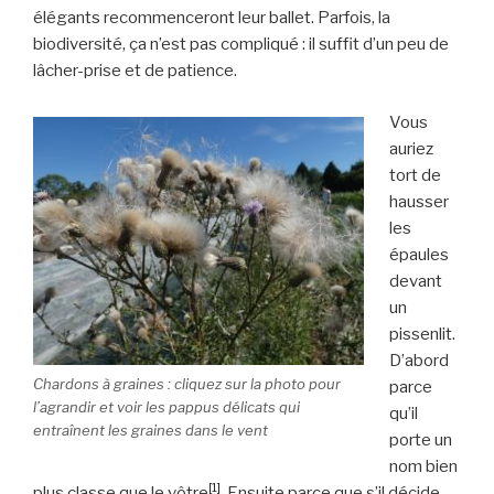
élégants recommenceront leur ballet. Parfois, la
biodiversité, ça n’est pas compliqué : il suffit d’un peu de
lâcher-prise et de patience.
Vous
auriez
tort de
hausser
les
épaules
devant
un
pissenlit.
D’abord
Chardons à graines : cliquez sur la photo pour
parce
l’agrandir et voir les pappus délicats qui
qu’il
entraînent les graines dans le vent
porte un
nom bien
[1]
plus classe que le vôtre
. Ensuite parce que s’il décide