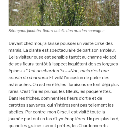
Séneçons jacobés, fleurs-soleils des prairies sauvages
Devant chez moi, j’ai laissé pousser un vaste Cirse des
marais. La plante est spectaculaire de part son ampleur.
Le·la visiteur·euse est sensible tantôt au charme violacé
de ses fleurs, tantôt à l’aspect inquiétant de ses longues
épines.
«C’est un chardon ?» – «Non, mais c’est une
cousin du chardon.»
Et voilà l’occasion de parler des
astéracées. On est en été, les floraisons se font déjà plus
rares. C’est fini les prunus, les tilleuls, les pâquerettes.
Dans les friches, dominent les fleurs d’ortie et de
carottes sauvages, qui n’intéressent pas tellement les
abeilles. Par contre, mon Cirse, il est visité toute la
journée par tout un tas d’hyménoptères. Un peu plus tard,
quand les graines seront prêtes, les Chardonnerets